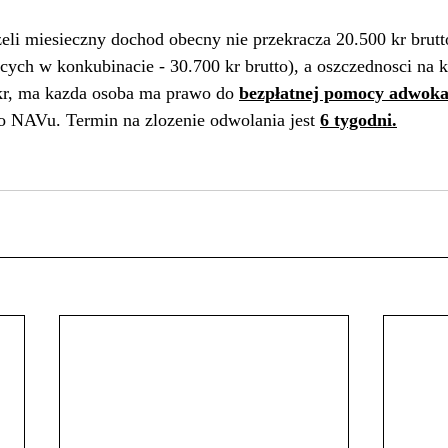
eli miesieczny dochod obecny nie przekracza 20.500 kr brutto
cych w konkubinacie - 30.700 kr brutto), a oszczednosci na k
kr, ma kazda osoba ma prawo do 
bezpłatnej pomocy adwoka
o NAVu. Termin na zlozenie odwolania jest 
6 tygodni.