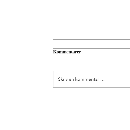
Kommentarer
Skriv en kommentar …
Jak napisać odwołanie od
decyzji NAV o zasiłek
chorobowy (sykepenger)?
Odmowa zasiłku – co zrobić?