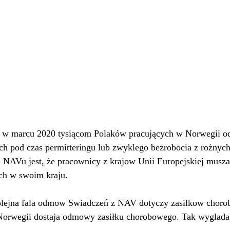
 w marcu 2020 tysiącom Polaków pracujących w Norwegii 
ych pod czas permitteringu lub zwyklego bezrobocia z rożny
Vu jest, że pracownicy z krajow Unii Europejskiej musza 
ych w swoim kraju. 
olejna fala odmow Swiadczeń z NAV dotyczy zasilkow choro
Norwegii dostaja odmowy zasiłku chorobowego. Tak wyglada 