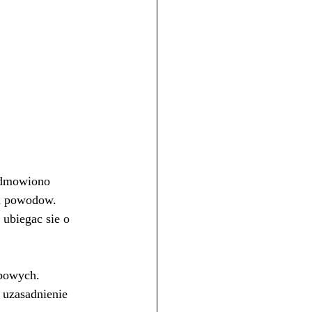
odmowiono 
ch powodow. 
ubiegac sie o 
bowych. 
uzasadnienie 