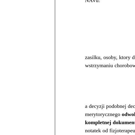
NAVu:
zasilku, osoby, ktory 
wstrzymaniu chorobo
a decyzji podobnej de
merytorycznego 
odwol
kompletnej dokument
notatek od fizjoterap