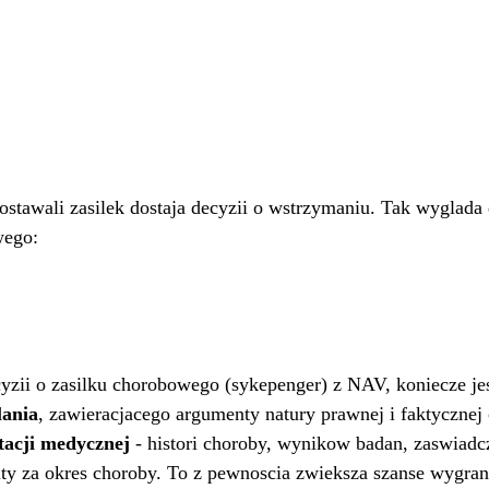
dostawali zasilek dostaja decyzii o wstrzymaniu. Tak wyglad
wego:
cyzii o zasilku chorobowego (sykepenger) z NAV, koniecze jes
ania
, zawieracjacego argumenty natury prawnej i faktycznej 
acji medycznej 
- histori choroby, wynikow badan, zaswiadcz
euty za okres choroby. To z pewnoscia zwieksza szanse wygran