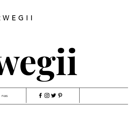
RWEGII
wegii
 nas