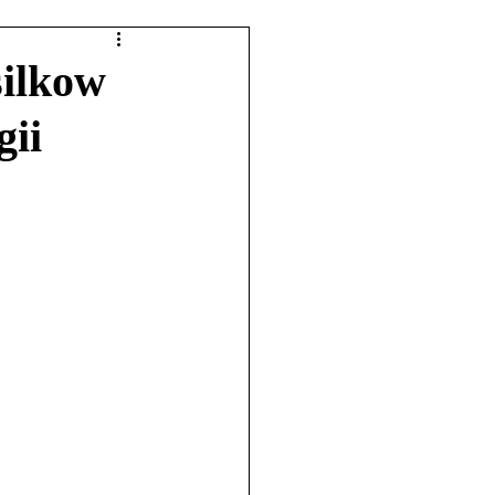
silkow
ii