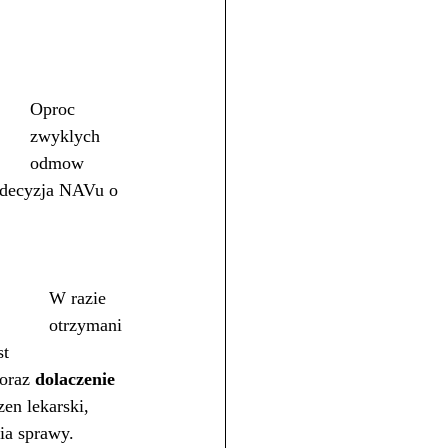
Oproc 
zwyklych 
odmow 
a decyzja NAVu o 
W razie 
otrzymani
t 
oraz 
dolaczenie 
en lekarski, 
ia sprawy.