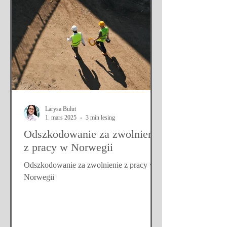
brakiem wystarczającej niezdolności do
pracy według norweskich przepisów.
Dlaczego tak się dzieje i co można zrobić
w takiej sytuacji? Dlaczego NAV odrzuca
zwolnienia od polskich lekarzy? NAV ma
rygorystyczne wymagania dotyczące
dokumentacji niezdolnośc
Larysa Bulut
1. mars 2025
3 min lesing
Odszkodowanie za zwolnienie
z pracy w Norwegii
Odszkodowanie za zwolnienie z pracy w
Norwegii