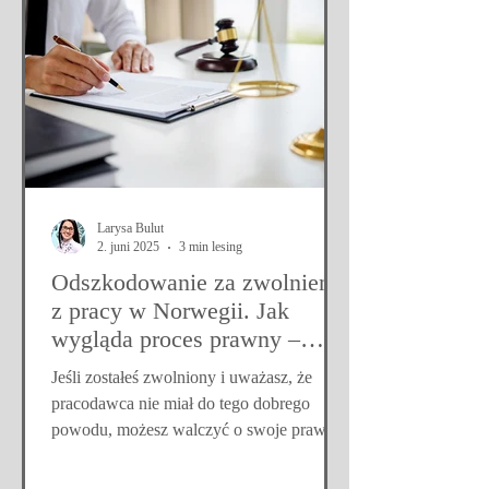
Larysa Bulut
2. juni 2025
3 min lesing
Odszkodowanie za zwolnienie
z pracy w Norwegii. Jak
wygląda proces prawny –
przedsądowy i sądowy?
Jeśli zostałeś zwolniony i uważasz, że
pracodawca nie miał do tego dobrego
powodu, możesz walczyć o swoje prawa.
W tym artykule wyjaśniamy, co możesz
zrobić krok po kroku.