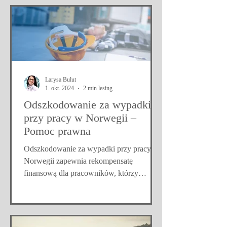
osób czuje, że walka z decyzją NAV jest
beznadziejna, zwłaszcza gdy proces
odwoławczy może trwać nawet do dwóch
lat. Jednak doświadczenie pokazuje, że
warto podjąć walkę, ponieważ zarówno
NAV Klageinstans (Instancja odwoławcza
Larysa Bulut
NAV), jak i Trygderet
1. okt. 2024
2 min lesing
Odszkodowanie za wypadki
przy pracy w Norwegii –
Pomoc prawna
Odszkodowanie za wypadki przy pracy w
Norwegii zapewnia rekompensatę
finansową dla pracowników, którzy
doznali obrażeń w pracy. Wypadek...