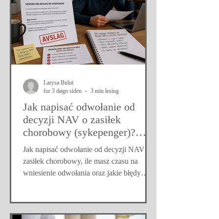
Larysa Bulut
for 3 døgn siden
3 min lesing
Jak napisać odwołanie od
decyzji NAV o zasiłek
chorobowy (sykepenger)?
Odmowa zasiłku – co zrobić?
Jak napisać odwołanie od decyzji NAV o
zasiłek chorobowy, ile masz czasu na
wniesienie odwołania oraz jakie błędy
najczęściej prowadzą do odmowy
świadczenia.