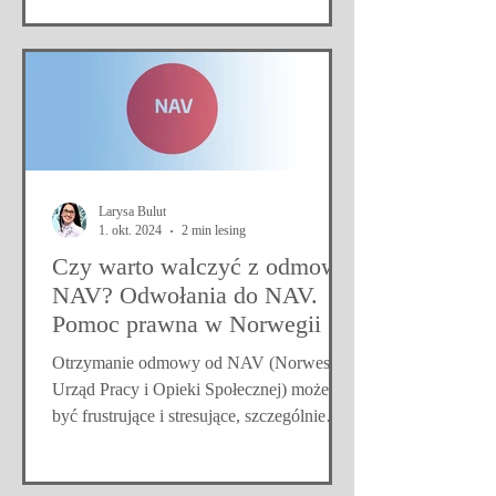
frustrujące i powodować niepewność co do
finansów i przyszłości. Aby zrozumieć,
dlaczego otrzymałeś odmowę i co możesz
z tym zrobić, ważne jest, aby znać
najczęstsze powody odmowy oraz sposób
odwołania się od decyzji. Odmowa AAP
NAV - Najczęstsze powody odmowy
AAP: Brak wystarczającej dokumentacji –
Larysa Bulut
NAV wymaga obszernej dokumentacji
1. okt. 2024
2 min lesing
dotyczącej problemów z
Czy warto walczyć z odmową
NAV? Odwołania do NAV.
Pomoc prawna w Norwegii
Otrzymanie odmowy od NAV (Norweski
Urząd Pracy i Opieki Społecznej) może
być frustrujące i stresujące, szczególnie
jeśli dotyczy to świadczeń, takich jak
zasiłek rehabilitacyjny (AAP), renta
inwalidzka lub zasiłek chorobowy. Wiele