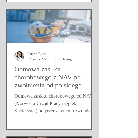
Larysa Bulut
27. mars 2025
2 min lesing
Odmowa zasiłku
chorobowego z NAV po
zwolnieniu od polskiego
lekarza?
Odmowa zasiłku chorobowego od NAV
(Norweski Urząd Pracy i Opieki
Społecznej) po przedstawieniu zwolnienia
lekarskiego od polskiego lekarza może być
frustrujące. Wiele osób spotyka się z
sytuacją, w której NAV uzasadnia odmowę