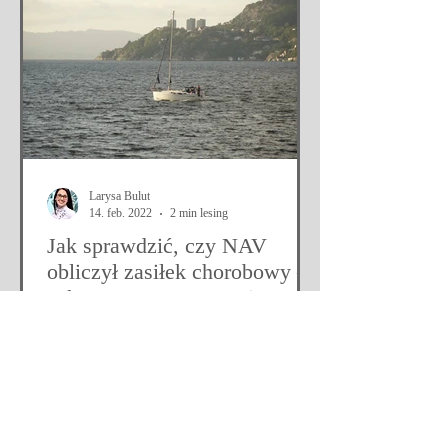
Larysa Bulut
14. feb. 2022
2 min lesing
Jak sprawdzić, czy NAV
obliczył zasiłek chorobowy –
sykepenger – poprawnie?
Podstawa zasiłku chorobowego w okresie
pracodawcy oraz w okresie NAV-u jest
bieżący dochód.